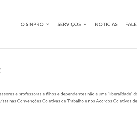
O SINPRO
SERVIÇOS
NOTÍCIAS
FAL
R
essores e professoras e filhos e dependentes não é uma “liberalidade” d
evista nas Convenções Coletivas de Trabalho e nos Acordos Coletivos de.