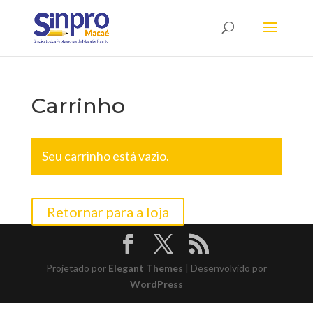
Carrinho
Seu carrinho está vazio.
Retornar para a loja
Projetado por
Elegant Themes
| Desenvolvido por
WordPress