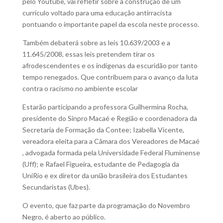
pelo Youtube, vai refletir sobre a construção de um
currículo voltado para uma educação antirracista
pontuando o importante papel da escola neste processo.
Também debaterá sobre as leis 10.639/2003 e a
11.645/2008, essas leis pretendem tirar os
afrodescendentes e os indígenas da escuridão por tanto
tempo renegados. Que contribuem para o avanço da luta
contra o racismo no ambiente escolar
Estarão participando a professora Guilhermina Rocha,
presidente do Sinpro Macaé e Região e coordenadora da
Secretaria de Formação da Contee; Izabella Vicente,
vereadora eleita para a Câmara dos Vereadores de Macaé
, advogada formada pela Universidade Federal Fluminense
(Uff); e Rafael Figueira, estudante de Pedagogia da
UniRio e ex diretor da união brasileira dos Estudantes
Secundaristas (Ubes).
O evento, que faz parte da programação do Novembro
Negro, é aberto ao público.