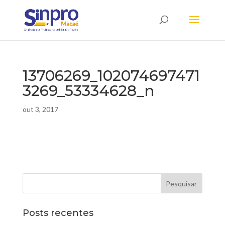
13706269_102074697471
3269_53334628_n
out 3, 2017
Posts recentes