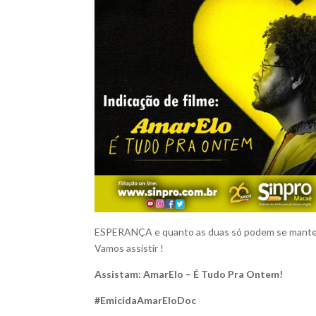
ESPERANÇA e quanto as duas só podem se mant
Vamos assistir !
Assistam: AmarElo – É Tudo Pra Ontem!
#EmicidaAmarEloDoc