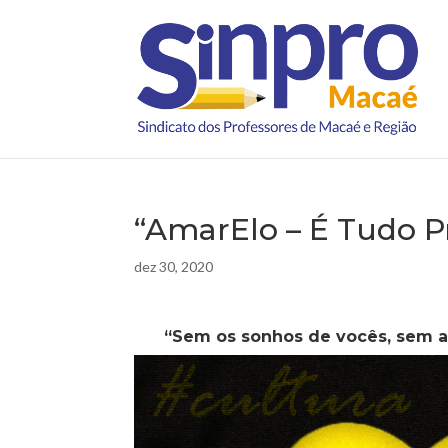
“AmarElo – É Tudo 
dez 30, 2020
“Sem os sonhos de vocês, sem as