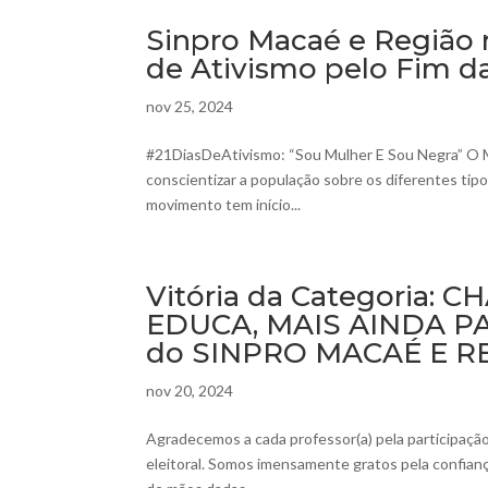
Sinpro Macaé e Região 
de Ativismo pelo Fim da
nov 25, 2024
#21DiasDeAtivismo: “Sou Mulher E Sou Negra” O M
conscientizar a população sobre os diferentes tipos
movimento tem início...
Vitória da Categoria:
EDUCA, MAIS AINDA PA
do SINPRO MACAÉ E R
nov 20, 2024
Agradecemos a cada professor(a) pela participação
eleitoral. Somos imensamente gratos pela confianç