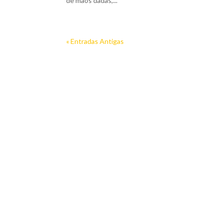
de mãos dadas,...
« Entradas Antigas