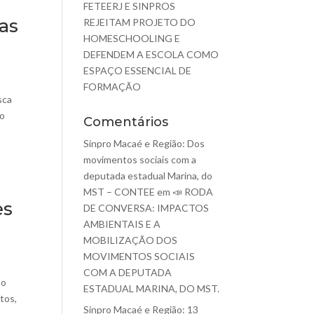
FETEERJ E SINPROS
as
REJEITAM PROJETO DO
HOMESCHOOLING E
DEFENDEM A ESCOLA COMO
ESPAÇO ESSENCIAL DE
FORMAÇÃO
sca
 o
Comentários
Sinpro Macaé e Região: Dos
movimentos sociais com a
deputada estadual Marina, do
MST – CONTEE
em
📣 RODA
es
DE CONVERSA: IMPACTOS
AMBIENTAIS E A
MOBILIZAÇÃO DOS
MOVIMENTOS SOCIAIS
COM A DEPUTADA
so
ESTADUAL MARINA, DO MST.
tos,
Sinpro Macaé e Região: 13