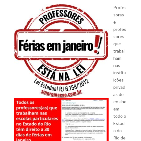
Profes
soras
e
profes
sores
que
trabal
ham
nas
institu
ições
privad
as de
ensino
em
todo o
Estad
o do
Rio de