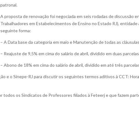
patronal.
A proposta de renovação foi negociada em seis rodadas de discussão en
Trabalhadores em Estabelecimentos de Ensino no Estado RJ), entidade à q
seguinte forma:
– A Data base da categoria em maio e Manutenção de todas as cláusulas
– Reajuste de 9,5% em cima do salário de abril, dividido em duas parce
– Abono de 18% em cima do salário de abril, dividido em até três parce
ração e o Sinepe-RJ para discutir os seguintes termos aditivos à CCT: Ho
 todos os Sindicatos de Professores filiados à Feteerj e que fazem par