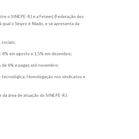
tre o SINEPE-RJ e a Feteerj (Federação dos
ual o Sinpro é filiado, e se apresenta da
 sociais;
las: 8% em agosto e 1,5% em dezembro;
las de 6% e pagas até novembro;
ra-tecnológica; Homologação nos sindicatos e
te da área de atuação do SINEPE-RJ.