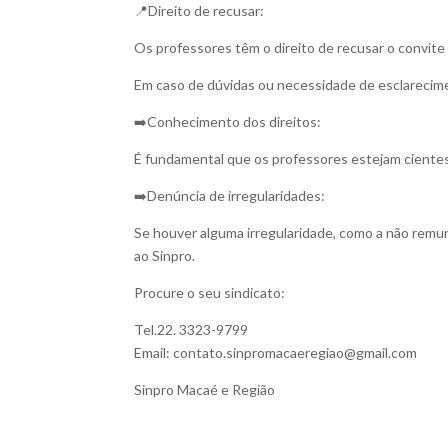
📍Direito de recusar:
Os professores têm o direito de recusar o convite 
Em caso de dúvidas ou necessidade de esclarecime
➡️Conhecimento dos direitos:
É fundamental que os professores estejam cientes
➡️Denúncia de irregularidades:
Se houver alguma irregularidade, como a não remu
ao Sinpro.
Procure o seu sindicato:
Tel.22. 3323-9799
Email:
contato.sinpromacaeregiao@gmail.com
Sinpro Macaé e Região