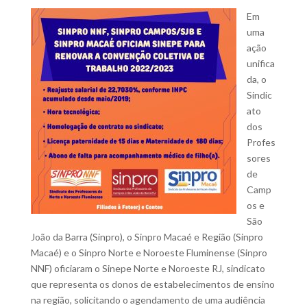
Em
uma
ação
unifica
da, o
Sindic
ato
dos
Profes
sores
de
Camp
os e
São
João da Barra (Sinpro), o Sinpro Macaé e Região (Sinpro
Macaé) e o Sinpro Norte e Noroeste Fluminense (Sinpro
NNF) oficiaram o Sinepe Norte e Noroeste RJ, sindicato
que representa os donos de estabelecimentos de ensino
na região, solicitando o agendamento de uma audiência