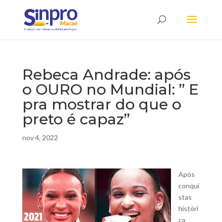
Rebeca Andrade: após
o OURO no Mundial: ” E
pra mostrar do que o
preto é capaz”
nov 4, 2022
Após
conqui
stas
históri
ca