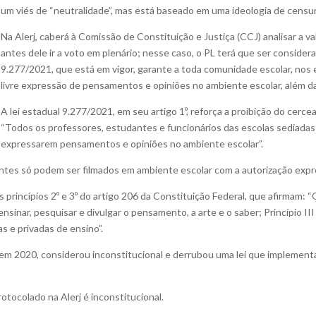
um viés de “neutralidade”, mas está baseado em uma ideologia de censur
Na Alerj, caberá à Comissão de Constituição e Justiça (CCJ) analisar a v
antes dele ir a voto em plenário; nesse caso, o PL terá que ser considera
9.277/2021, que está em vigor, garante a toda comunidade escolar, nos 
livre expressão de pensamentos e opiniões no ambiente escolar, além da
A lei estadual 9.277/2021, em seu artigo 1º, reforça a proibição do cer
“Todos os professores, estudantes e funcionários das escolas sediadas 
expressarem pensamentos e opiniões no ambiente escolar”.
ntes só podem ser filmados em ambiente escolar com a autorização expr
os princípios 2º e 3º do artigo 206 da Constituição Federal, que afirmam
, ensinar, pesquisar e divulgar o pensamento, a arte e o saber; Princípio I
s e privadas de ensino”.
em 2020, considerou inconstitucional e derrubou uma lei que implement
otocolado na Alerj é inconstitucional.