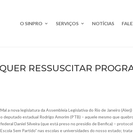
O SINPRO
SERVIÇOS
NOTÍCIAS
FAL
 QUER RESSUSCITAR PROGR
Mal a nova legislatura da Assembleia Legislativa do Rio de Janeiro (Aler
o deputado estadual Rodrigo Amorim (PTB) – aquele mesmo que quebrou
federal Daniel Silveira (que está preso no presídio de Benfica) – protoc
Escola Sem Partido” nas escolas e universidades do nosso estado; trata