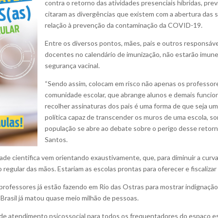
contra o retorno das atividades presenciais híbridas, prev
citaram as divergências que existem com a abertura das s
relação à prevenção da contaminação da COVID-19.
Entre os diversos pontos, mães, pais e outros responsáv
docentes no calendário de imunização, não estarão imunes
segurança vacinal.
“Sendo assim, colocam em risco não apenas os professore
comunidade escolar, que abrange alunos e demais funcion
recolher assinaturas dos pais é uma forma de que seja u
política capaz de transcender os muros de uma escola, s
população se abre ao debate sobre o perigo desse retorn
Santos.
 científica vem orientando exaustivamente, que, para diminuir a curva
o regular das mãos. Estariam as escolas prontas para oferecer e fiscaliz
professores já estão fazendo em Rio das Ostras para mostrar indignação
Brasil já matou quase meio milhão de pessoas.
o de atendimento psicossocial para todos os frequentadores do espaço es