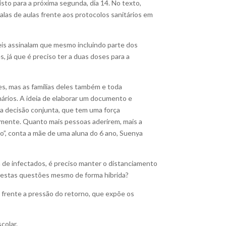
isto para a próxima segunda, dia 14. No texto,
alas de aulas frente aos protocolos sanitários em
eis assinalam que mesmo incluindo parte dos
, já que é preciso ter a duas doses para a
s, mas as famílias deles também e toda
ários. A ideia de elaborar um documento e
ma decisão conjunta, que tem uma força
omente. Quanto mais pessoas aderirem, mais a
o”, conta a mãe de uma aluna do 6 ano, Suenya
 de infectados, é preciso manter o distanciamento
ar estas questões mesmo de forma híbrida?
 frente a pressão do retorno, que expõe os
colar.