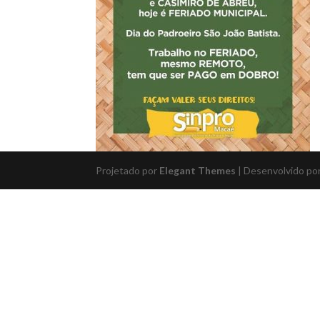
Projetado por
Elegant Themes
| Desenvolvido po