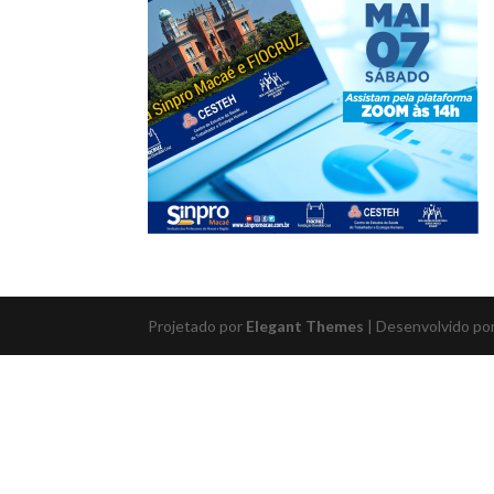
Projetado por
Elegant Themes
| Desenvolvido po