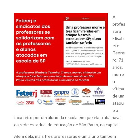
A
profes
sora
Elisab
ete
Tenrei
ro, 71
anos,
morre
u
vítima
de um
ataqu
e a
faca feito por um aluno da escola em que ela trabalhava,
da rede estadual de educação de São Paulo, na capital.
Além dela, mais três professoras e um aluno também