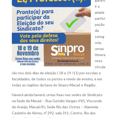
garant
ir a
ampla
partici
pação
da
categ
oria,
urnas
itinera
ntes
circula
rão nos dois dias de eleição ( 18 e 19 /11) por escolas e
faculdades, de todos os portes e níveis de ensino, e em
todas as regiões da base do Sinpro Macaé e Região.
Haverá ainda haverá, urnas fixas nas sedes do Sindicato
na Sede de Macaé – Rua Getúlio Vargas nº65, Visconde
de Araújo, Macaé/RJ, Sede Rio das Ostras – Alameda
Casimiro de Abreu, nº 292, sala 311, Centro, Rio das