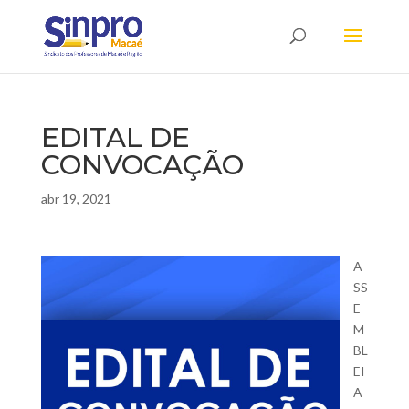
EDITAL DE
CONVOCAÇÃO
abr 19, 2021
A
SS
E
M
BL
EI
A