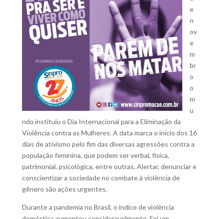
e
n
ov
e
m
br
o
o
m
u
ndo instituiu o Dia Internacional para a Eliminação da
Violência contra as Mulheres. A data marca o início dos 16
dias de ativismo pelo fim das diversas agressões contra a
população feminina, que podem ser verbal, física,
patrimonial, psicológica, entre outras. Alertar, denunciar e
conscientizar a sociedade no combate à violência de
gênero são ações urgentes.
Durante a pandemia no Brasil, o índice de violência
doméstica aumentou consideravelmente. Foi um