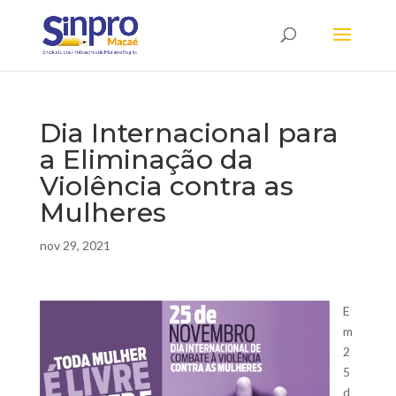
Dia Internacional para
a Eliminação da
Violência contra as
Mulheres
nov 29, 2021
E
m
2
5
d