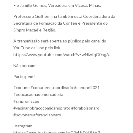
– e Jamille Gomes, Vereadora em Viçosa, Minas.
Professora Guilhermina também está Coordenadora da
Secretaria de Formação da Contee e Presidente do
Sinpro Macaé e Região.
A transmissão será aberta ao público pelo canal do
YouTube da Une pelo link
https://www.youtube.com/watch?v=wNlwfqG0ogA.
Não percam!
Participem !
#conune #conuneectraordinario #conune2021
#educacaonaoemercadoria
#sinpromacae
#vacinanobracocomidanoprato #forabolsonaro
#povonaruaforabolsonaro
Instagram
https://www.instagram.com/p/CRaUtDkL96e/?