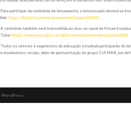
Para participar da cerimônia de lançamento, o interessado deverá se ins
link:
https://bit.ly/InscricaoLancamentoConaee2024RJ
A cerimônia também será transmitida ao vivo, no canal do Fórum Estadu
Tube:
https://www.youtube.com/@forumestadualdeeducacaorio9828
Todos os setores e segmentos da educação estadual participarão do la
e movimentos sociais, além da apresentação do grupo CIA MAR, em defe
r
WordPress