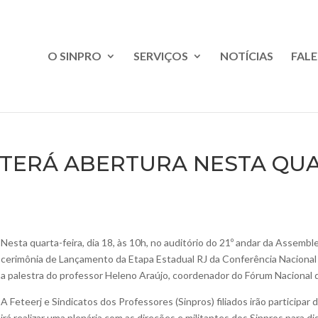
O SINPRO
SERVIÇOS
NOTÍCIAS
FAL
TERÁ ABERTURA NESTA QUAR
Nesta quarta-feira, dia 18, às 10h, no auditório do 21º andar da Assemblei
cerimônia de Lançamento da Etapa Estadual RJ da Conferência Naciona
a palestra do professor Heleno Araújo, coordenador do Fórum Nacional 
A Feteerj e Sindicatos dos Professores (Sinpros) filiados irão particip
irá realizar uma plenária com as direções e militantes dos Sinpros para dis