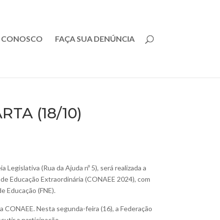
E CONOSCO
FAÇA SUA DENÚNCIA
TA (18/10)
a Legislativa (Rua da Ajuda nº 5), será realizada a
l de Educação Extraordinária (CONAEE 2024), com
de Educação (FNE).
ar da CONAEE. Nesta segunda-feira (16), a Federação
cutir a participação.