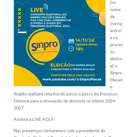
Em
nome
da
transp
arênci
a no
proces
so
eleitor
al, o
Sinpro
Macaé
e
Região realizará uma live do passo a passo do Processo
Eleitoral para a renovação da diretoria no triênio 2024-
2027.
Assista a LIVE AQUI!
Nas presenças contaremos com a presidente da