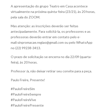
A apresentação do grupo Teatro em Casa acontece
virtualmente na próxima quinta-feira (23/21), às 20 horas,
pela sala do ZOOM.
Mas atenção: as inscrições deverão ser feitas
antecipadamente. Para solicitá-la, os professores e as
professoras deverão entrar em contato pelo e-
mail:
sinpromacae.regiao@gmail.com
ou pelo WhatsApp
no (22) 99238-3413.
O prazo de solicitação se encerra no dia 22/09 (quarta-
feira), às 20 horas.
Professor /a, não deixar retirar seu convite para a peça.
Paulo Freire, Presente!
#PauloFreireSim
#PauloFreireSempre
#PauloFreireVive
#PauloFreirePresente