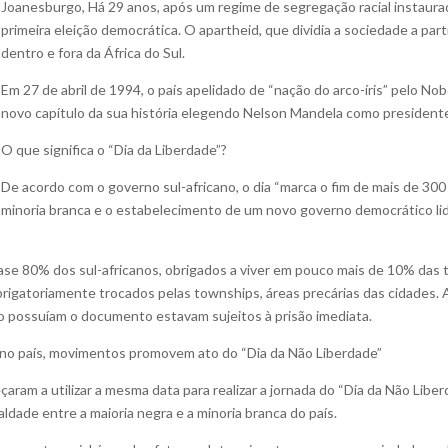
Joanesburgo, Há 29 anos, após um regime de segregação racial instaura
primeira eleição democrática. O apartheid, que dividia a sociedade a part
dentro e fora da África do Sul.
Em 27 de abril de 1994, o país apelidado de “nação do arco-íris” pelo 
novo capítulo da sua história elegendo Nelson Mandela como president
O que significa o “Dia da Liberdade”?
De acordo com o governo sul-africano, o dia “marca o fim de mais de 30
minoria branca e o estabelecimento de um novo governo democrático l
 80% dos sul-africanos, obrigados a viver em pouco mais de 10% das terr
obrigatoriamente trocados pelas townships, áreas precárias das cidades. 
 possuíam o documento estavam sujeitos à prisão imediata.
 no país, movimentos promovem ato do “Dia da Não Liberdade”
am a utilizar a mesma data para realizar a jornada do “Dia da Não Libe
aldade entre a maioria negra e a minoria branca do país.