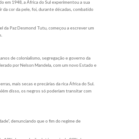
do em 1948, a África do Sul experimentou a sua
ir da cor da pele, foi, durante décadas, combatido
Nobel da Paz Desmond Tutu, começou a escrever um
e.
0 anos de colonialismo, segregação e governo da
iderado por Nelson Mandela, com um novo Estado e
as, mais secas e precárias da rica África do Sul.
Além disso, os negros só poderiam transitar com
rdade”, denunciando que o fim do regime de