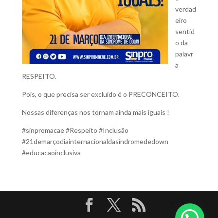
verdad
eiro
sentid
o da
palavr
a
RESPEITO.
Pois, o que precisa ser excluído é o PRECONCEITO.
Nossas diferenças nos tornam ainda mais iguais !
#sinpromacae #Respeito #Inclusão
#21demarçodiainternacionaldasíndromededown
#educacaoinclusiva