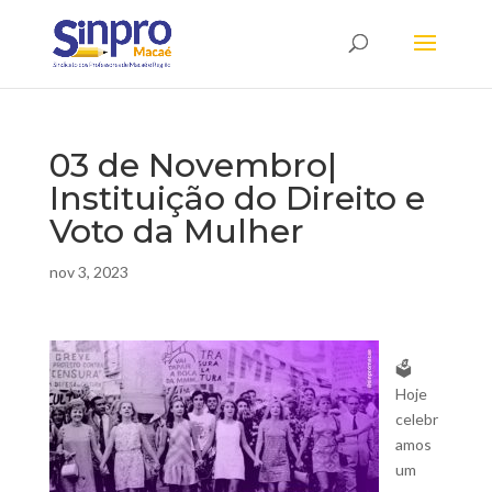
03 de Novembro|
Instituição do Direito e
Voto da Mulher
nov 3, 2023
🗳️
Hoje
celebr
amos
um