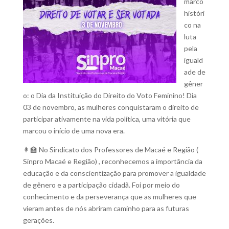
marco
históri
co na
luta
pela
iguald
ade de
gêner
o: o Dia da Instituição do Direito do Voto Feminino! Dia
03 de novembro, as mulheres conquistaram o direito de
participar ativamente na vida política, uma vitória que
marcou o início de uma nova era.
👩‍🏫 No Sindicato dos Professores de Macaé e Região (
Sinpro Macaé e Região) , reconhecemos a importância da
educação e da conscientização para promover a igualdade
de gênero e a participação cidadã. Foi por meio do
conhecimento e da perseverança que as mulheres que
vieram antes de nós abriram caminho para as futuras
gerações.