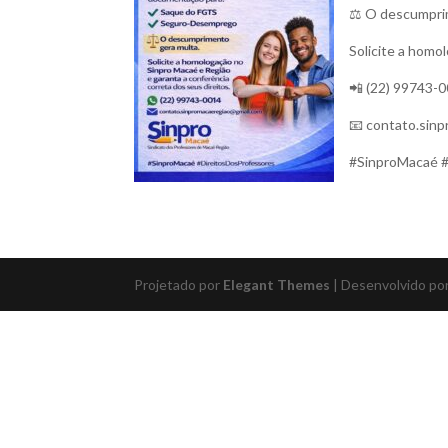
⚖️ O descumpri
Solicite a homo
📲 (22) 99743-
📧
contato.sin
#SinproMacaé #
Projetado por
Elegant Themes
| Desenvolvido po