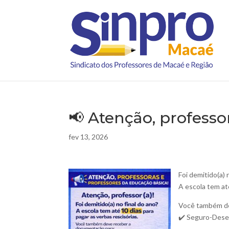
📢 Atenção, professor
fev 13, 2026
Foi demitido(a) 
A escola tem até
Você também de
✔️ Seguro-Des