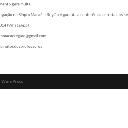
mento gera multa.
logação no Sinpro Macaé e Região e garanta a conferência correta dos se
0014 (WhatsApp)
promacaeregiao@gmail.com
direitosdosprofessores
r
WordPress