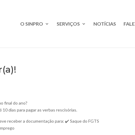
O SINPRO
SERVIÇOS
NOTÍCIAS
FAL
(a)!
no final do ano?
 10 dias para pagar as verbas rescisórias.
ve receber a documentação para: ✔️ Saque do FGTS
emprego